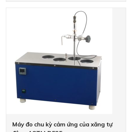
Thiết bị đo độ chống rỉ của dầu nhớ
Máy đo nhanh ethanol (cồn) trong x
Máy kiểm tra hàm lượng FAME trong 
Máy kiểm tra hàm lượng FAME trong n
Máy đo hằng số điện môi JetDC
Máy phân tích áp suất hơi tự động
Máy đo áp suất hơi tự động SetaVa
Máy đo độ ăn mòn đồng/ bạc
Thiết bị chưng cất Setastill 11860-3
Máy đo điểm mây, điểm đông đặc S
Máy đo Độ nhớt động học nhiệt độ 
Máy kiểm tra hàm lượng cặn Micro
Máy đếm hạt trong dầu thủy lực Av
Máy ly tâm thử dầu 4 đến 6 vị trí Set
Máy đo chu kỳ cảm ứng của xăng tự
Máy đếm hạt trong dầu Avcount3