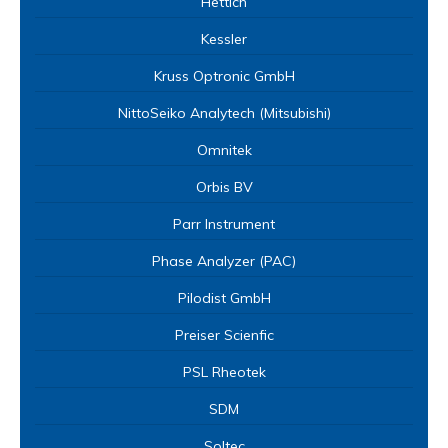
Hettich
Lò nung xác định hàm lượng tro 99
Kessler
Máy so màu tự động Seta-Lovibond
2
Kruss Optronic GmbH
Máy phân tích trị số Cetane tự độn
NittoSeiko Analytech (Mitsubishi)
Máy đo độ ăn mòn đồng/ bạc
Omnitek
Bút đo độ dẫn điện JF-1A-HH-ST 9
Orbis BV
Cảm biến độ dẫn điện In-line JF-1A
Máy đo nước tự do trong nhiên liệ
Parr Instrument
Water Pad
Phase Analyzer (PAC)
Bộ test kit kiểm tra ô nhiễm nhiên
Bộ lọc kiểm tra độ nhiễm bẩn hạt c
Pilodist GmbH
SSAFCON Sampler
Preiser Scienfic
Bộ lọc thủ công xác định tạp chất dạ
chưng cất
PSL Rheotek
Thiết bị đo độ ăn mòn tấm đồng củ
SDM
Thiết bị đo ăn mòn tấm đồng, tấm b
Thiết bị kiểm định viên tạo bọt AS
Soltec