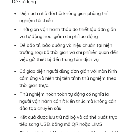
Dễ sử dụng:
Máy đo độ nhớt động học BitUVisc 
Diện tích nhỏ đòi hỏi không gian phòng thí
Máy đo độ nhớt động học OMNITEK 
Kinematic Viscometer
nghiệm tối thiểu
Máy lấy mẫu tự động Cito (Cito Auto
Thời gian vận hành thấp do thiết lập đơn giản
Máy đo độ nhớt tự động U-VISC 110
và tự động hóa, giảm chi phí lao động
Máy đo độ nhớt tự động U-VISC 120
Dễ bảo trì, bảo dưỡng và hiệu chuẩn tại hiện
trường, loại bỏ thời gian và chi phí liên quan đến
Máy đo độ nhớt tự động 2 bể đo 2 n
việc gửi thiết bị đến trung tâm dịch vụ.
Máy đo độ nhớt tự động 2 bể đo 4 n
Orbis BV
Có giao diện người dùng đơn giản với màn hình
cảm ứng và hiển thị tiến trình thử nghiệm theo
Máy chưng cất tự động STARDIST
thời gian thực.
Parr Instrument
Thử nghiệm hoàn toàn tự động có nghĩa là
PCS Instruments
người vận hành cần ít kiến ​​thức mà không cần
Thiết bị xác định độ bôi trơn của d
đào tạo chuyên sâu
Máy đo độ bôi trơn tự động dùng tr
Kết quả được lưu trữ nội bộ và có thể xuất trực
D6078
tiếp sang USB, bằng mã QR hoặc LIMS
Máy xác định độ bôi trơn của dầu 