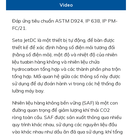
Video
Thiết bị kiểm tra áp suất cực đại F
Thiết bị kiểm tra đa tiếp xúc TRIB
Đáp ứng tiêu chuẩn ASTM D924, IP 638, IP PM-
Máy Thử Độ Mài Mòn Bùn Falex Mil
FC/21.
Máy đo độ ổn định OXY hóa nhiệt d
Seta JetDC là một thiết bị tự động, để bàn được
Máy đo kết quả ổn định OXY hóa n
thiết kế để xác định hằng số điện môi tương đối
Máy 4 bi đo khả năng bôi trơn dầu 
(hằng số điện môi), mật độ và nhiệt độ của nhiên
liệu tuabin hàng không và nhiên liệu chứa
Máy kiểm tra cặn nhiệt Falex Therm
hydrocarbon tổng hợp và các thành phần pha trộn
Máy phân tích quy trình lọc dầu (RP
tổng hợp. Mối quan hệ giữa các thông số này được
Thiết bị kiểm tra độ mài mòn bằng 
sử dụng để dự đoán hành vi trong các hệ thống đo
Erosion Test
lường máy bay.
Hettich
Kessler
Nhiên liệu hàng không bền vững (SAF) là một con
đường quan trọng để giảm lượng khí thải CO2
Kruss Optronic GmbH
ròng toàn cầu. SAF được sản xuất thông qua nhiều
NittoSeiko Analytech
(Mitsubishi)
quy trình khác nhau, sử dụng các nguyên liệu đầu
vào khác nhau như dầu ăn đã qua sử dụng, khí tổng
Máy đo điện trở suất bột tự động 