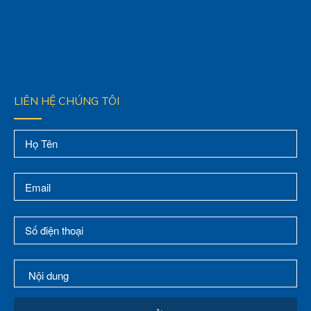
Vật liệu
DỊCH VỤ
Hướng dẫn sử dụng thiết bị
Bảo hành, bảo trì thiết bị
LIÊN HỆ CHÚNG TÔI
Sửa chữa máy móc, thiết bị
Tin tức
LIÊN HỆ
Trang chủ
Về chúng tôi
Đối tác của chúng tôi
Khách hàng của chúng tôi
HÃNG SẢN XUẤT
Benchmark