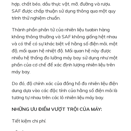
hợp, chất béo, dầu thực vật, mỡ, đường và rượu.
Máy đo điện trở suất Loresta-GXⅡ
SAF được chấp thuận sử dụng thông qua một quy
AQF-5000H Hệ thống nung đốt mẫu p
trình thử nghiệm chuẩn.
Máy chuẩn độ tự động GT310
Thành phần phân tử của nhiên liệu tuabin hàng
Máy đo lưu huỳnh trong xăng dầu
không thông thường và SAF không giống hệt nhau
Máy đo lưu huỳnh trong khí hóa l
và có thể có sự khác biệt về hằng số điện môi, mật
Máy đo lưu huỳnh trong khí xăng dầ
độ, mối quan hệ nhiệt độ. Mối quan hệ này được
nhiều hệ thống đo lường máy bay sử dụng như một
Máy đo hàm lượng AOX (AOX 400)
phần của cơ chế để xác định lượng nhiên liệu trên
MÁY ĐO HÀM LƯỢNG AOX
máy bay.
Máy đo hàm lượng AOX
Do đó, độ chính xác của đồng hồ đo nhiên liệu điện
Thiết bị đo tổng hàm lượng Halog
dung dựa vào các đặc tính của hằng số điện môi là
Máy đo hàm lượng TOC
tương tự nhau trên các lô nhiên liệu máy bay.
Máy đo hàm lượng nước CA-310
NHỮNG ƯU ĐIỂM VƯỢT TRỘI CỦA MÁY:
Máy đo hàm lượng nước KF-31
Máy xác định hàm lượng nước CA-3
Tiết kiệm chi phí.
Omnitek