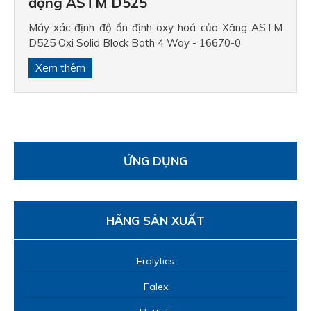
động ASTM D525
Máy đo chu kỳ cảm ứng của xăng 
Máy xác định độ ổn định oxy hoá của Xăng ASTM
Máy đếm hạt AVCOUNT LITE
D525 Oxi Solid Block Bath 4 Way - 16670-0
Máy đo độ dẫn điện dầu JET A1
Xem thêm
Máy đo H2S trong dầu nhiên liệu
Máy đo nhiệt độ chớp cháy Abel IP 
Máy đo nhiệt độ chớp cháy ASTM D
Máy đo nhiệt độ chớp cháy ASTM D3
Máy đo nhiệt độ chớp cháy ASTM D
ỨNG DỤNG
Máy đo nhiệt độ chớp cháy ASTM D
Máy đo nhiệt độ chớp cháy ASTM D3
HÃNG SẢN XUẤT
Máy đo nhiệt độ chớp cháy cốc hở
Thiết bị kiểm tra điểm chớp cháy c
Eralytics
Thiết bị xác định hàm lượng nhựa 
D381
Falex
Máy đo trị số tách nước SETA WSI
Máy phân tích muối trong dầu thô 