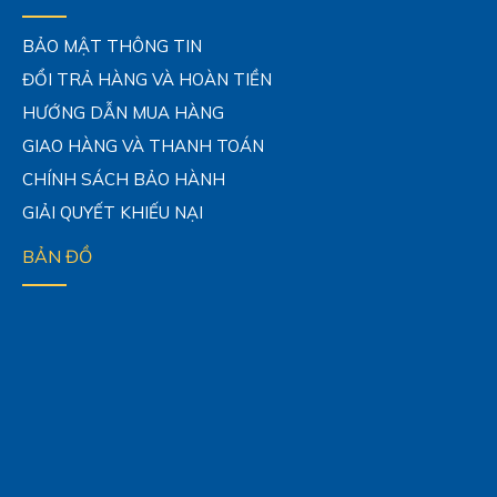
ThermoProbe
BẢO MẬT THÔNG TIN
Nhiệt kế điện tử TL3-A
ĐỔI TRẢ HÀNG VÀ HOÀN TIỀN
Nhiệt kế điện tử TL3-R
HƯỚNG DẪN MUA HÀNG
Nhiệt kế điện tử TL3-W
GIAO HÀNG VÀ THANH TOÁN
Nhiệt kế để bàn 2 kênh TL2-A
CHÍNH SÁCH BẢO HÀNH
Nhiệt kế điện tử STEM
GIẢI QUYẾT KHIẾU NẠI
Nhiệt kế điện tử đo bồn xăng dầu T
Nhiệt kế điện tử đo bồn xăng dầu T
BẢN ĐỒ
LĨNH VỰC ỨNG DỤNG
Dầu Khí
Thực phẩm
Môi Trường
AQF-5000H Hệ thống nung đốt mẫu p
Hệ thống đốt và phân tích ion CIC
xác định PFAS
Dược phẩm