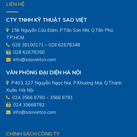
LIÊN HỆ
Thiết bị đo độ tạo bọt
Thiết bị đo độ tạo bọt của dầu bôi t
CTY TNHH KỸ THUẬT SAO VIỆT
Thiết bị đo độ nhớt âm sâu
156 Nguyễn Cửu Đàm, P.Tân Sơn Nhì, Q.Tân Phú,
Thiết bị đo độ ăn mòn tấm đồng A
TP.HCM
Thiết bị đo độ ăn mòn đồng của kh
028 38100171 – 028 62678348
D1838
028 62678350
Thiết bị đo độ ổn định oxy hóa của
ASTM D2440
info@saovietco.com
Thermo Scientific
VĂN PHÒNG ĐẠI DIỆN HÀ NỘI
Máy lọc nước siêu sạch (WATER PU
P403, 227 Nguyễn Ngọc Nại, P.Khương Mai, Q.Thanh
Máy lọc nước siêu sạch Type II
Xuân, Hà Nội
Máy lọc nước siêu sạch bắt nước t
024 3566 8780 – 3566 8781
Máy cất nước Thermo Barnstead cô
024 35668782
info@saovietco.com
Máy lọc nước siêu sạch bắt nước tr
PURIFICATION)
Máy lọc nước siêu sạch bắt nước tr
CHÍNH SÁCH CÔNG TY
ThermoFisher