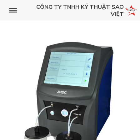
CÔNG TY TNHH KỸ THUẬT SAO
VIỆT
Trang chủ
Về chúng tôi
Đối tác của chúng tôi
Khách hàng của chúng tôi
HÃNG SẢN XUẤT
Benchmark
Tủ ấm mini kỹ thuật số H2200
Máy khuấy gia nhiệt kỹ thuật số B