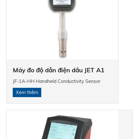
Hệ thống chưng cất chân không dầu
200 CC
Hệ thống chưng cất chân không dầu
200 HV
Thiết bị chưng cất chân không tự
Thiết bị chưng cất dầu thô và sản 
PETRODIST 300 S
Thiết bị chưng cất chân không tự
Hệ thống chưng cất dầu thô ASTM 
Máy đo độ dẫn điện dầu JET A1
Preiser Scienfic
JF-1A-HH Handheld Conductivity Sensor
PSL Rheotek
Xem thêm
EVS Viscometer Bath- Bể đo độ nh
Small Visibility Bath
Bitumen Vacuum System PSL-Rheo
TCB-7-Viscometer bath
RPV-3 Máy đo độ nhớt polymer