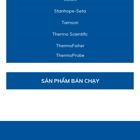
Máy đo độ tách nhũ (nước) của dầu
Stanhope-Seta
Thiết bị đo độ thoát khí của dầu nhớ
Tamson
Máy kiểm tra độ ổn định lăn nhiệt đ
Thermo Scientific
Thiết bị đo độ xuyên kim
Thiết bị giã mỡ tự động 2 vị trí
ThermoFisher
Máy đo độ tạo bọt SetaFoam Dual
ThermoProbe
Thiết bị Kiểm tra Độ Tắc Lọc Lạnh
Máy SetaCheck đo nhanh hàm lượng
sinh học (bio diesel)
SẢN PHẨM BÁN CHẠY
Tamson
Thiết bị đo độ ăn mòn kim loại T
D8485
Thiết bị điều nhiệt tuần hoàn
Thiết bị đo độ nhớt động học TV250
Thiết bị đo độ nhớt động học TV400
Thiết bị đo độ nhớt âm sâu TV7000