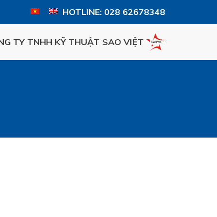
HOTLINE: 028 62678348
NG TY TNHH KỸ THUẬT SAO VIỆT
Trang chủ
HÃNG SẢN XUẤT
LĨNH VỰC ỨNG DỤNG
DỊCH VỤ
Tin tức
LIÊN HỆ