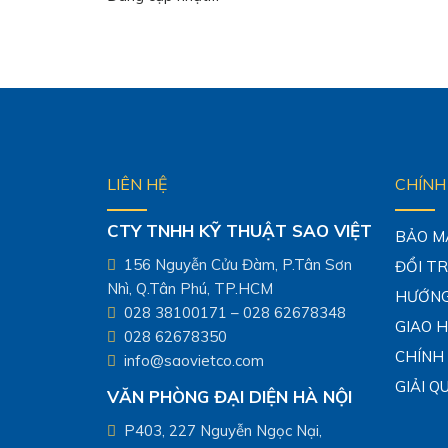
LIÊN HỆ
CHÍNH
CTY TNHH KỸ THUẬT SAO VIỆT
BẢO M
156 Nguyễn Cửu Đàm, P.Tân Sơn
ĐỔI T
Nhì, Q.Tân Phú, TP.HCM
HƯỚNG
028 38100171 – 028 62678348
GIAO 
028 62678350
CHÍNH
info@saovietco.com
GIẢI Q
VĂN PHÒNG ĐẠI DIỆN HÀ NỘI
P403, 227 Nguyễn Ngọc Nại,