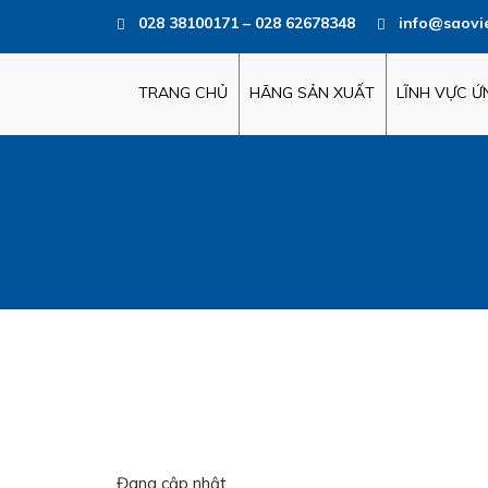
028 38100171 – 028 62678348
info@saovi
TRANG CHỦ
HÃNG SẢN XUẤT
LĨNH VỰC 
Đang cập nhật…